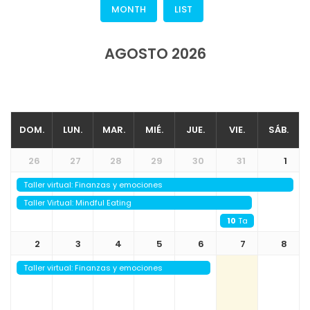
MONTH
LIST
AGOSTO 2026
DOM.
LUN.
MAR.
MIÉ.
JUE.
VIE.
SÁB.
26
27
28
29
30
31
1
Taller virtual: Finanzas y emociones
Taller Virtual: Mindful Eating
10
Taller virtual: Hi
2
3
4
5
6
7
8
Taller virtual: Finanzas y emociones